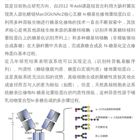
2012
苗是目前热点研究方向
。
自
年
课题组首次
利用
大肠杆菌实
Aebi
Man3GlcNAc2
现类人源化糖链
核心五糖
糖基化修饰重组蛋白后，
N-
利用多种原核生物进行糖基化修饰的技术一直在不断探索中，其技
术核心是将其他原核生物来源的寡糖转移酶
（
识别并将寡糖转移到
重组蛋白上的糖基化识别序列上
）
和多种糖基转移酶
（
非模板驱动
N-
合成寡糖
）
在大肠杆菌中共表达，完成寡糖合成及
糖基化定点修
饰蛋白基本过程。
近几年研究结果表明该系统可以实现定点
（
识别特异氨基酸序
列
）
、均质性
（
糖链微观均质、糖蛋白宏观均质
）
修饰重组蛋白，
这是真核系统无法比拟的优势。真核细胞合成的聚糖性质较其他合
成途径而言与人的更为相似
（如图）
。但是，天然真核细胞表达系
N-
统糖表位修饰
糖基化重组蛋白的均质性很低，这种异质性源于哺
乳动物复合型
多糖合成的多步骤过程。
N-