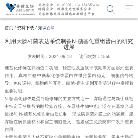
首页
/
资料下载
/
知识百科
利用大肠杆菌表达系统制备N-糖基化重组蛋白的研究
进展
发表时间：2024-06-18
访问次数：1555
糖基化修饰在药物蛋白功能、稳定性及血浆半衰期等方面起到重要
作用。真核生物中糖基化修饰蛋白在维持蛋白稳定、细胞信号转
-
导、免疫调控、细胞间的互作、细菌
宿主识别互作等过程中发挥着
重要功能
。
N-
糖基化修饰是蛋白糖修饰的主要方式之一，寡糖通过与新生肽链
中特定天冬酰胺的酰胺氮连接。在原核生物中也广泛存在寡糖合成
N-
途径与
糖基化修饰蛋白质机制，形成病原菌外膜上的脂寡糖。脂
寡糖在病原菌黏附和宿主细胞侵入、逃避宿主免疫防御中发挥重要
作用。
大肠埃希菌是人体不可缺少单细胞生物。大肠埃希菌，俗名大肠杆