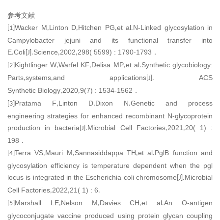
参考文献
Wacker M
Linton D
Hitchen PG
et al
N-Linked glycosylation in
[1]
,
,
,
.
Campylobacter jejuni and its functional transfer into
E
Coli
Science
2002
298( 5599) : 1790-1793
．
.
[J].
,
,
Kightlinger W
Warfel KF
Delisa MP
et al
Synthetic glycobiology:
[2]
,
,
,
.
Parts
systems
and applications
ACS
,
,
[J].
Synthetic Biology
2020
9(7) : 1534-1562
．
,
,
Pratama F
Linton D
Dixon N
Genetic and process
[3]
,
,
.
engineering strategies for enhanced recombinant N-glycoprotein
production in bacteria
Microbial Cell Factories
2021
20( 1) :
[J].
,
,
198
．
Terra VS
Mauri M
Sannasiddappa TH
et al
PglB function and
[4]
,
,
,
.
glycosylation efficiency is temperature dependent when the pgl
locus is integrated in the Escherichia coli chromosome
Microbial
[J].
Cell Factories
2022
21( 1) : 6
,
,
.
Marshall LE
Nelson M
Davies CH
et al
An O-antigen
[5]
,
,
,
.
glycoconjugate vaccine produced using protein glycan coupling