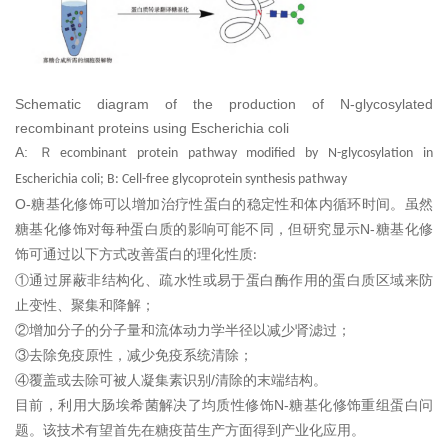
Schematic diagram of the production of N-glycosylated
recombinant proteins using Escherichia coli
A:
Ｒ
ecombinant protein pathway modified by N-glycosylation in
Escherichia coli; B: Cell-free glycoprotein synthesis pathway
O-
糖基化修饰可以增加治疗性蛋白的稳定性和体内循环时间。虽然
N-
糖基化修饰对每种蛋白质的影响可能不同，但研究显示
糖基化修
饰可通过以下方式改善蛋白的理化性质
:
①
通过屏蔽非结构化、疏水性或易于蛋白酶作用的蛋白质区域来防
止变性、聚集和降解
；
②
增加分子的分子量和流体动力学半径以减少肾滤过
；
③
去除免疫原性，减少免疫系统清除
；
/
④
覆盖或去除可被人凝集素识别
清除的末端结构。
N-
目前，利用大肠埃希菌解决了均质性修饰
糖基化修饰重组蛋白问
题。该技术有望首先在糖疫苗生产方面得到产业化应用。