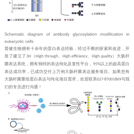
Schematic diagram of antibody glycosylation modification in
eukaryotic cells
普健生物拥有十余年的蛋白表达经验，经过不断的探索和改进，开
发了建立了
（
、
、
）大肠杆
3H
High through
High efficiency
High quality
菌表达系统，拥有独特的表达纯化及复性平台，
以上的超高蛋白
95%
表达成功率，已成功交付上万例大肠杆菌表达服务项目。
如果您
有
大肠杆菌重组蛋白表达与纯化
项目
需求，欢迎联系
与我
027-87001869
们的
专员
进行
沟通！