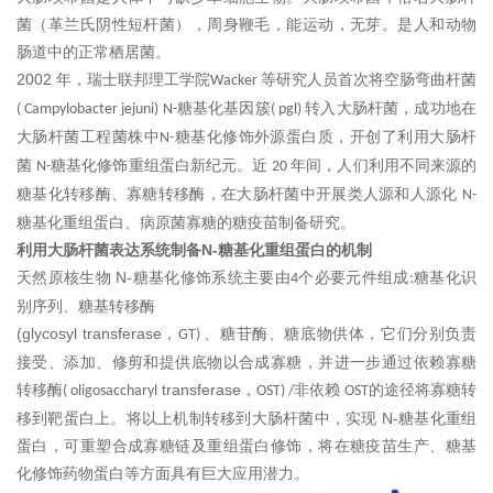
菌（革兰氏阴性短杆菌），周身鞭毛，能运动，无芽。是人和动物
肠道中的正常栖居菌。
2002
年，瑞士联邦理工学院
等研究人员首次将空肠弯曲杆菌
Wacker
糖基化基因簇
转入大肠杆菌，成功地在
( Campylobacter jejuni) N-
( pgl)
大肠杆菌工程菌株中
糖基化修饰外源蛋白质，开创了利用大肠杆
N-
菌
糖基化修饰重组蛋白新纪元。近
年间，人们利用不同来源的
N-
20
糖基化转移酶、寡糖转移酶，在大肠杆菌中开展类人源和人源化
N-
糖基化重组蛋白、病原菌寡糖的糖疫苗制备研究。
N-
利用
大肠杆菌表达系统制备
糖基化重组蛋白的机制
N-
天然原核生物
糖基化修饰系统主要由
个必要元件组成
糖基化识
4
:
别序列、糖基转移酶
(glycosyl transferase
，
、糖苷酶、糖底物供体，它们分别负责
GT)
接受、添加、修剪和提供底物以合成寡糖，并进一步通过依赖寡糖
transferase
转移酶
，
非依赖
的途径将寡糖转
( oligosaccharyl
OST) /
OST
N-
移到靶蛋白上。将以上机制转移到
大肠杆菌
中，实现
糖基化重组
蛋白，可重塑合成寡糖链及重组蛋白修饰，将在糖疫苗生产、糖基
化修饰药物蛋白等方面具有巨大应用潜力。