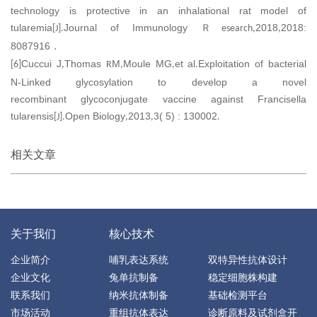
technology is protective in an inhalational rat model of
tularemia
Journal of Immunology
2018
2018:
Ｒ
[J].
esearch
,
,
8087916
．
Cuccui J
Thomas
M
Moule MG
et al
Exploitation of bacterial
[6]
,
R
,
,
.
N-Linked glycosylation to develop a novel
recombinant glycoconjugate vaccine against Francisella
tularensis
Open Biology
2013
3( 5) : 130002
[J].
,
,
.
相关文章
关于我们
核心技术
企业简介
哺乳表达系统
双特异性抗体设计
企业文化
兔单抗制备
稳定细胞株构建
联系我们
纳米抗体制备
基础检测平台
市场活动
重组抗体表达
诊断原料及试剂盒开