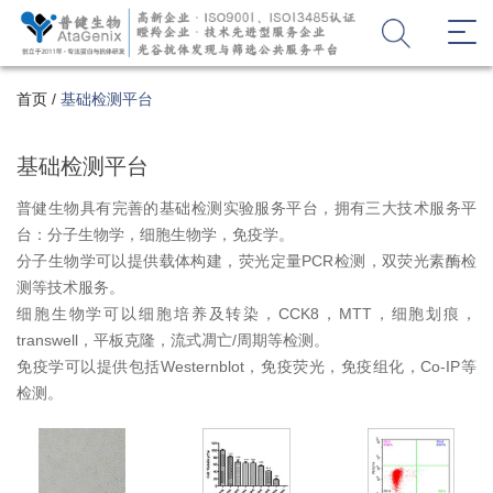
首页
/
基础检测平台
基础检测平台
普健生物具有完善的基础检测实验服务平台，拥有三大技术服务平
台：分子生物学，细胞生物学，免疫学。
分子生物学可以提供载体构建，荧光定量PCR检测，双荧光素酶检
测等技术服务。
细胞生物学可以细胞培养及转染，CCK8，MTT，细胞划痕，
transwell，平板克隆，流式凋亡/周期等检测。
免疫学可以提供包括Westernblot，免疫荧光，免疫组化，Co-IP等
检测。