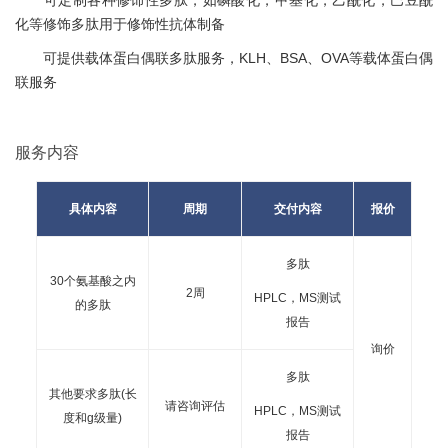
可定制各种修饰性多肽，如磷酸化，甲基化，乙酰化，巴豆酰
化等修饰多肽用于修饰性抗体制备
可提供载体蛋白偶联多肽服务，KLH、BSA、OVA等载体蛋白偶
联服务
服务内容
具体内容
周期
交付内容
报价
多肽
30个氨基酸之内
2周
HPLC，MS测试
的多肽
报告
询价
多肽
其他要求多肽(长
请咨询评估
HPLC，MS测试
度和g级量)
报告