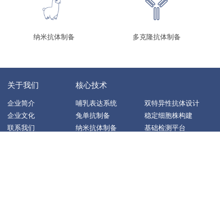
纳米抗体制备
多克隆抗体制备
关于我们
核心技术
企业简介
哺乳表达系统
双特异性抗体设计
企业文化
兔单抗制备
稳定细胞株构建
联系我们
纳米抗体制备
基础检测平台
市场活动
重组抗体表达
诊断原料及试剂盒开
发
新闻中心
资料下载
关注我们
技术资料
案例文件
特色产品