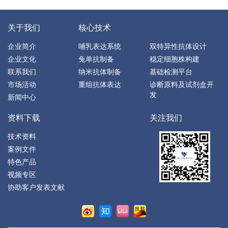
关于我们
核心技术
企业简介
哺乳表达系统
双特异性抗体设计
企业文化
兔单抗制备
稳定细胞株构建
联系我们
纳米抗体制备
基础检测平台
市场活动
重组抗体表达
诊断原料及试剂盒开
发
新闻中心
资料下载
关注我们
技术资料
案例文件
特色产品
视频专区
协助客户发表文献