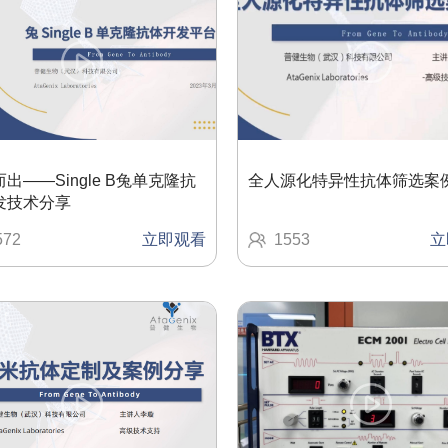
出——Single B兔单克隆抗
全人源化特异性抗体筛选案
发技术分享
572
立即观看
1553
立