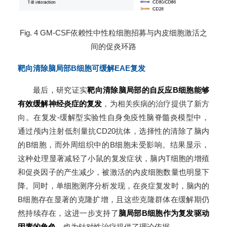
Fig. 4 GM-CSF依赖性中性粒细胞招募与内皮细胞激活之
间的促炎环路
靶向清除脑局部B细胞可缓解EAE复发
最后，研究证实
靶向清除脑局部的自反应B细胞能够
有效缓解神经炎症的复发
，为相关疾病的治疗提供了新方
向。在复发-缓解型实验性自身免疫性脑脊髓炎模型中，
通过颅内注射低剂量抗CD20抗体，选择性的清除了脑内
的B细胞，而外周组织中的B细胞未受影响。结果显示，
这种处理显著减轻了小鼠的复发症状，脑内T细胞的增殖
和促炎因子的产生减少，被激活的内皮细胞数量也明显下
降。同时，单细胞测序分析发现，在炎症复发时，脑内的
B细胞存在显著的克隆扩增，且这些克隆群体在缓解期仍
然持续存在，这进一步支持了
脑局部B细胞作为复发驱动
因素的角色
，也为针对性治疗提供了理论依据。