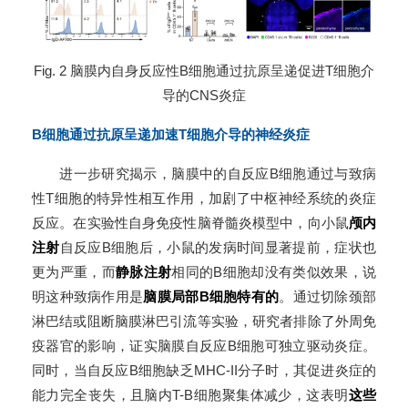
Fig. 2 脑膜内自身反应性B细胞通过抗原呈递促进T细胞介
导的CNS炎症
B细胞通过抗原呈递加速T细胞介导的神经炎症
进一步研究揭示，脑膜中的自反应B细胞通过与致病
性T细胞的特异性相互作用，加剧了中枢神经系统的炎症
反应。在实验性自身免疫性脑脊髓炎模型中，向小鼠
颅内
注射
自反应B细胞后，小鼠的发病时间显著提前，症状也
更为严重，而
静脉注射
相同的B细胞却没有类似效果，说
明这种致病作用是
脑膜局部B细胞特有的
。通过切除颈部
淋巴结或阻断脑膜淋巴引流等实验，研究者排除了外周免
疫器官的影响，证实脑膜自反应B细胞可独立驱动炎症。
同时，当自反应B细胞缺乏MHC-II分子时，其促进炎症的
能力完全丧失，且脑内T-B细胞聚集体减少，这表明
这些