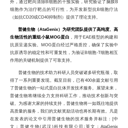
外，通过靶向清除B细胞的干预实验，研究验证了脑膜B
细胞作为治疗靶点的可行性，为开发新型抗B细胞疗法
（如抗CD20或CD40抑制剂）提供了理论支持。
普健生物（AtaGenix）为研究团队提供了高纯度、高
生物活性的重组小鼠MOG蛋白
，用于EAE模型的构建和
抗原呈递实验。MOG蛋白经过严格质控，确保了实验中
抗原诱导的稳定性和可重复性，为验证B细胞-T细胞相互
作用的关键机制提供了可靠支持。
普健生物的技术助力科研人员突破诸多研究瓶颈，取
得了一系列重要发现。截至目前，已有400余篇文献引用
了普健生物的一站式蛋白抗体开发技术服务。展望未来，
普健生物将继续全力支持科研工作，推动技术创新与突
破。为感谢大家的持续支持，普健生物将一如既往地提供
高质量的服务，我们的文献奖励活动也将长期有效。凡是
在发表的论文中引用普健生物的技术服务并标注：[中
文：普健生物(武汉)科技有限公司;英文：AtaGenix