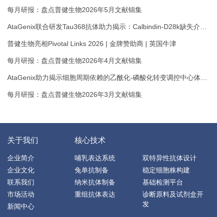
每月研报：盘点普健生物2026年5月文献锦集
AtaGenix联合研发Tau368抗体助力揭示：Calbindin-D28k缺失介导
Tau驱动的海马超兴奋性与认知损伤
普健生物亮相Pivotal Links 2026 | 金牌赞助商 | 英国牛津
每月研报：盘点普健生物2026年4月文献锦集
AtaGenix助力揭示细胞周期依赖的乙酰化-磷酸化转变调控中心体成
熟机制
每月研报：盘点普健生物2026年3月文献锦集
关于我们
核心技术
企业简介
哺乳表达系统
双特异性抗体设计
企业文化
兔单抗制备
稳定细胞株构建
联系我们
纳米抗体制备
基础检测平台
市场活动
重组抗体表达
诊断原料及试剂盒开
发
新闻中心