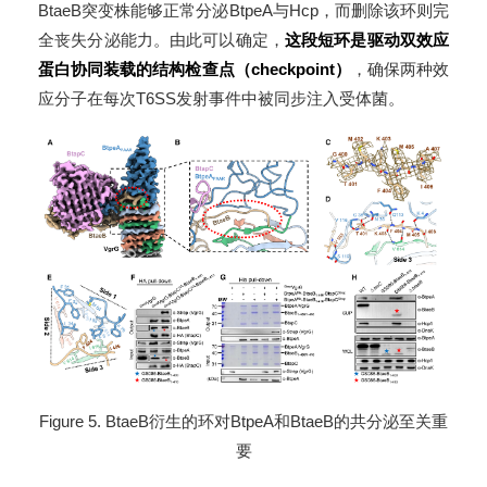
BtaeB突变株能够正常分泌BtpeA与Hcp，而删除该环则完
全丧失分泌能力。由此可以确定，
这段短环是驱动双效应
蛋白协同装载的结构检查点（checkpoint）
，确保两种效
应分子在每次T6SS发射事件中被同步注入受体菌。
Figure 5. BtaeB衍生的环对BtpeA和BtaeB的共分泌至关重
要