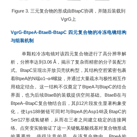
Figure 3. 三元复合物的形成由BtapC协调，并随后装载到
VgrG上
VgrG-BtpeA-BtaeB-BtapC 四元复合物的冷冻电镜结构
与组装机制
单颗粒冷冻电镜对该四元复合物进行了高分辨率解
析，分辨率达到3.06 Å，揭示了复杂而精密的分子装配方
式。BtapC呈现出开放贝壳状构型，其结构空腔紧密包裹
着BtpeA的N端α1–α4螺旋，并通过大量疏水与极性相互作
用稳定结合。这一结构不仅奠定了BtpeA与BtapC的结合
界面，也为后续BtaeB的装载提供空间基础。BtaeB在与
BtpeA–BtapC复合物结合后，其β12片段发生显著构象变
化，使Lys188侧链可同时与BtpeA的Asp148及BtapC的
Ser127形成氢键桥，从而在三者之间建立稳定的连接网
络。点突变实验验证了这一关键氨基酸残基对复合物形成
的重要性。值得注意的是，在该复合物中，BtpeA的