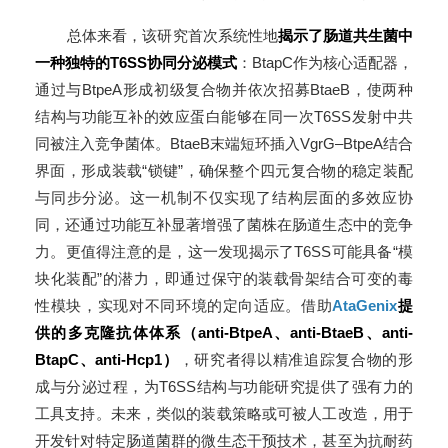
总体来看，该研究首次系统性地
揭示了肠道共生菌中
一种独特的T6SS协同分泌模式
：BtapC作为核心适配器，
通过与BtpeA形成初级复合物并依次招募BtaeB，使两种
结构与功能互补的效应蛋白能够在同一次T6SS发射中共
同被注入竞争菌体。BtaeB末端短环插入VgrG–BtpeA结合
界面，形成装载“锁键”，确保整个四元复合物的稳定装配
与同步分泌。这一机制不仅实现了结构层面的多效应协
同，还通过功能互补显著增强了菌株在肠道生态中的竞争
力。更值得注意的是，这一发现揭示了T6SS可能具备“模
块化装配”的潜力，即通过保守的装载骨架结合可变的毒
性模块，实现对不同环境的定向适应。借助
AtaGenix
提
供的多克隆抗体体系（anti-BtpeA、anti-BtaeB、anti-
BtapC、anti-Hcp1）
，研究者得以精准追踪复合物的形
成与分泌过程，为T6SS结构与功能研究提供了强有力的
工具支持。未来，类似的装载策略或可被人工改造，用于
开发针对特定肠道菌群的微生态干预技术，甚至为抗耐药