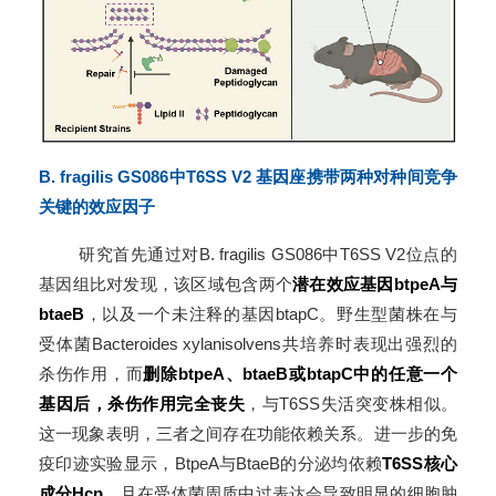
B. fragilis GS086中T6SS V2 基因座携带两种对种间竞争
关键的效应因子
研究首先通过对B. fragilis GS086中T6SS V2位点的
基因组比对发现，该区域包含两个
潜在效应基因btpeA与
btaeB
，以及一个未注释的基因btapC。野生型菌株在与
受体菌Bacteroides xylanisolvens共培养时表现出强烈的
杀伤作用，而
删除btpeA、btaeB或btapC中的任意一个
基因后，杀伤作用完全丧失
，与T6SS失活突变株相似。
这一现象表明，三者之间存在功能依赖关系。进一步的免
疫印迹实验显示，BtpeA与BtaeB的分泌均依赖
T6SS核心
成分Hcp
，且在受体菌周质中过表达会导致明显的细胞肿