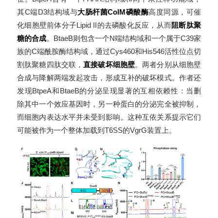
其C端D3结构域与
大肠杆菌ColM磷酸酶
高度同源，可催
化细胞壁前体分子Lipid II的去磷酸化反应，从而
阻断肽聚
糖的合成
。BtaeB则包含一个N端结构域和一个属于C39家
族的C端酰胺酶结构域，通过Cys460和His546活性位点切
割肽聚糖四肽交联，
直接破坏细胞壁
。两者分别从细胞壁
合成与降解两端发起攻击，形成互补的破坏模式。作者还
发现BtpeA和BtaeB的分泌呈现显著的互相依赖性：当删
除其中一个效应基因时，另一种蛋白的分泌完全被抑制，
而细胞内表达水平并未受到影响。这种互依关系提示它们
可能被作为一个整体加载到T6SS的VgrG装置上。