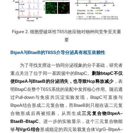
Figure 2. 细胞壁破坏性T6SS效应物对物种间竞争至关重
要
BtpeA与BtaeB的T6SS介导分泌具有相互依赖性
为了寻找支撑这一协同分泌现象的分子基础，研究者
重点关注了位于同一基因簇中的BtapC。
删除btapC不仅
使BtpeA与BtaeB的分泌消失，也导致Hcp释放减少
，表
明BtapC在整个T6SS系统的装配中发挥核心作用。随后通
过Pull-down与免疫共沉淀实验发现，BtapC可直接与
BtpeA结合形成二元复合物，而BtaeB则只能在该二元复
合物形成后再被招募，从而生成
三元复合物BtpeA–
BtaeB–BtapC
。进一步的实验显示，这个三元复合物能
够
与VgrG结合
形成稳定的四元装载复合体VgrG–BtpeA–