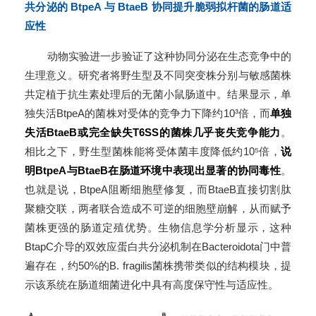
共分泌的 BtpeA 与 BtaeB 协同提升脆弱拟杆菌的肠道适
应性
动物实验进一步验证了这种协同分泌在生态竞争中的
生理意义。研究者将野生型及不同突变株分别与敏感菌株
共定植于抗生素处理后的无菌小鼠肠道中。结果显示，单
独失活BtpeA的菌株对受体的竞争力下降约10³倍，而
单独
失活BtaeB或完全缺失T6SS的菌株几乎丧失竞争能力
。
相比之下，野生型菌株能将受体菌丰度降低约10⁵倍，
说
明BtpeA与BtaeB在肠道环境中表现出显著的协同毒性
。
也就是说，BtpeA阻断细胞壁修复，而BtaeB直接切割肽
聚糖交联，两者联合造成不可逆的细胞壁崩解，从而赋予
菌株更强的肠道定殖优势。生物信息学分析显示，这种
BtapC介导的双效应蛋白共分泌机制在Bacteroidota门中普
遍存在，约50%的B. fragilis菌株携带类似的结构模块，提
示该系统在肠道细菌进化中具有高度保守性与适应性。