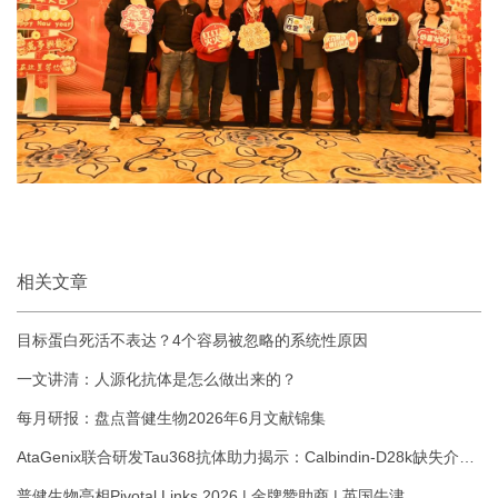
相关文章
目标蛋白死活不表达？4个容易被忽略的系统性原因
一文讲清：人源化抗体是怎么做出来的？
每月研报：盘点普健生物2026年6月文献锦集
AtaGenix联合研发Tau368抗体助力揭示：Calbindin-D28k缺失介导
Tau驱动的海马超兴奋性与认知损伤
普健生物亮相Pivotal Links 2026 | 金牌赞助商 | 英国牛津